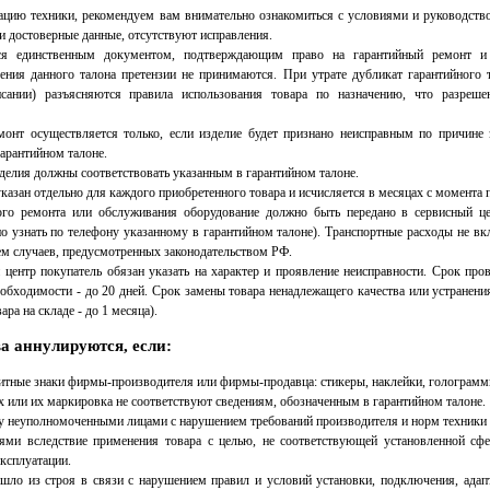
ацию техники, рекомендуем вам внимательно ознакомиться с условиями и руководство
и достоверные данные, отсутствуют исправления.
ся единственным документом, подтверждающим право на гарантийный ремонт и 
ения данного талона претензии не принимаются. При утрате дубликат гарантийного 
исании) разъясняются правила использования товара по назначению, что разреше
онт осуществляется только, если изделие будет признано неисправным по причине з
гарантийном талоне.
делия должны соответствовать указанным в гарантийном талоне.
казан отдельно для каждого приобретенного товара и исчисляется в месяцах с момента 
ого ремонта или обслуживания оборудование должно быть передано в сервисный ц
о узнать по телефону указанному в гарантийном талоне). Транспортные расходы не в
ем случаев, предусмотренных законодательством РФ.
центр покупатель обязан указать на характер и проявление неисправности. Срок пров
обходимости - до 20 дней. Срок замены товара ненадлежащего качества или устранени
ра на складе - до 1 месяца).
а аннулируются, если:
тные знаки фирмы-производителя или фирмы-продавца: стикеры, наклейки, голограмм
х или их маркировка не соответствуют сведениям, обозначенным в гарантийном талоне.
у неуполномоченными лицами с нарушением требований производителя и норм техники 
ми вследствие применения товара с целью, не соответствующей установленной сфе
эксплуатации.
ло из строя в связи с нарушением правил и условий установки, подключения, адапт