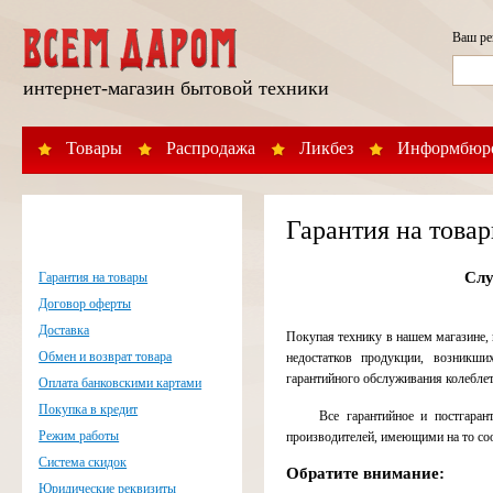
Ваш р
интернет-магазин бытовой техники
Товары
Распродажа
Ликбез
Информбюр
Гарантия на това
Cлу
Гарантия на товары
Договор оферты
Доставка
Покупая технику в нашем магазине,
Обмен и возврат товара
недостатков продукции, возникши
гарантийного обслуживания колеблетс
Оплата банковскими картами
Покупка в кредит
Все гарантийное и постгара
Режим работы
производителей, имеющими на то с
Система скидок
Обратите внимание:
Юридические реквизиты