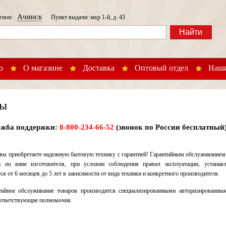
Ачинск
егион:
Пункт выдачи: мкр 1-й, д. 43
Найти
о
О магазине
Доставка
Оптовый отдел
Наши
ры
жба поддержки:
8-800-234-66-52
(звонок по России бесплатный
 вы приобретаете надежную бытовую технику с гарантией! Гарантийным обслуживанием 
х по вине изготовителя, при условии соблюдения правил эксплуатации, устанав
я от 6 месяцев до 5 лет в зависимости от вида техники и конкретного производителя.
нтийное обслуживание товаров производится специализированными авторизированн
оответствующие полномочия.