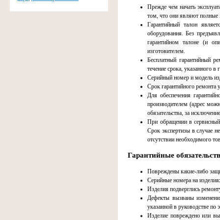
Прежде чем начать эксплуат
том, что они являют полные 
Гарантийный талон являет
оборудования. Без предъявл
гарантийном талоне (и оп
изготовителем.
Бесплатный гарантийный рем
течение срока, указанного в 
Серийный номер и модель из
Срок гарантийного ремонта у
Для обеспечения гарантийн
производителем (адрес можн
обязательства, за исключени
При обращении в сервисный 
Срок экспертизы в случае не
отсутствии необходимого това
Гарантийные обязательств
Повреждены какие-либо защи
Серийные номера на изделия
Изделия подверглись ремонт
Дефекты вызваны изменения
указанной в руководстве по 
Изделие повреждено или выш