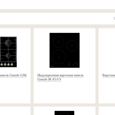
панель Graude GSK
Индукционная варочная панель
Варочная
Graude IK 45.0 S