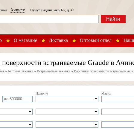
Ачинск
егион:
Пункт выдачи: мкр 1-й, д. 43
Найти
о
О магазине
Доставка
Оптовый отдел
Наши
 поверхности встраиваемые Graude в Ачин
кет
»
Бытовая техника
»
Встраиваемая техника
»
Варочные поверхности встраиваемые
Наличие
Марка