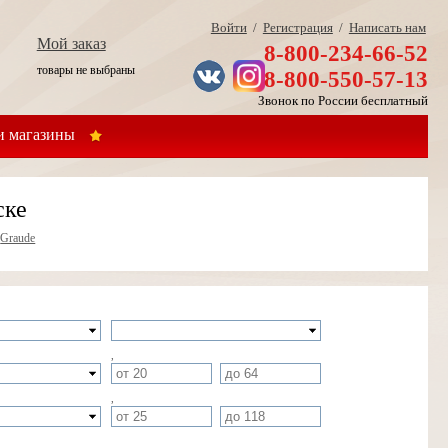
Войти
/
Регистрация
/
Написать нам
Мой заказ
8-800-234-66-52
товары не выбраны
8-800-550-57-13
Звонок по России бесплатный
 магазины
ске
»
Graude
,
,