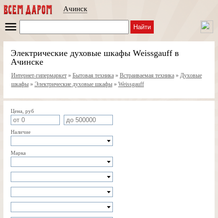
Ачинск
Найти
Электрические духовые шкафы Weissgauff в
Ачинске
Интернет-гипермаркет
»
Бытовая техника
»
Встраиваемая техника
»
Духовые
шкафы
»
Электрические духовые шкафы
»
Weissgauff
Цена, руб
Наличие
Марка